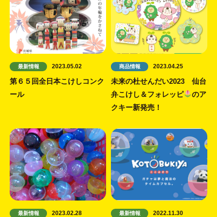
2023.05.02
2023.04.25
最新情報
商品情報
第６５回全日本こけしコンク
未来の杜せんだい2023 仙台
ール
弁こけし＆フォレッピ
のア
クキー新発売！
2023.02.28
2022.11.30
最新情報
最新情報