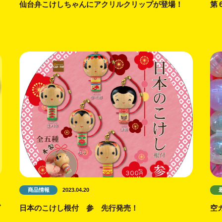
仙台弁こけしちゃんにアクリルクリップが登場！
第
商品情報
2023.04.20
ピ
日本のこけし根付 参 先行発売！
空