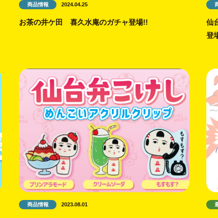
商品情報
2024.04.25
お茶の井ケ田 喜久水庵のガチャ登場!!
仙
登
商品情報
2023.08.01